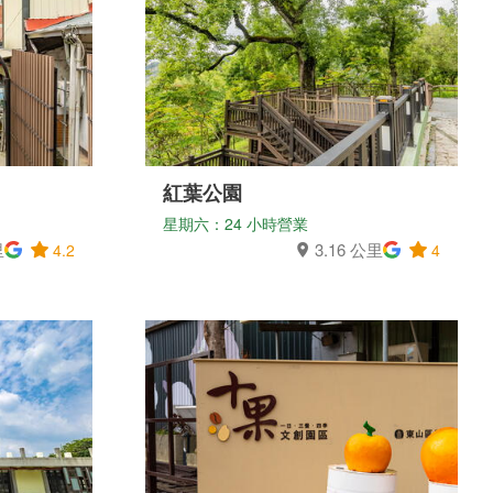
紅葉公園
星期六：24 小時營業
里
3.16 公里
4.2
4