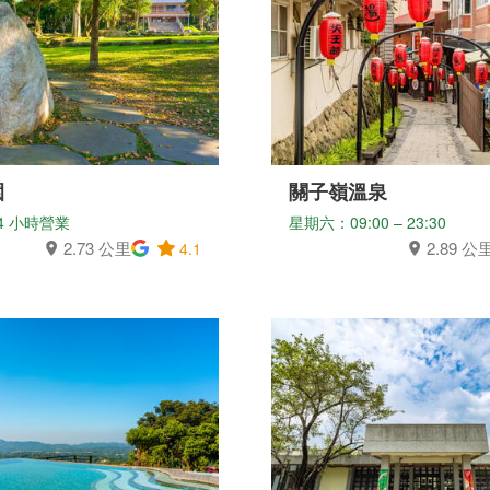
園
關子嶺溫泉
4 小時營業
星期六：09:00 – 23:30
2.73 公里
2.89 公
4.1