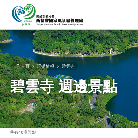
跳
到
主
要
內
容
區
塊
:::
首頁
玩樂情報
碧雲寺
碧雲寺 週邊景點
共有48處景點