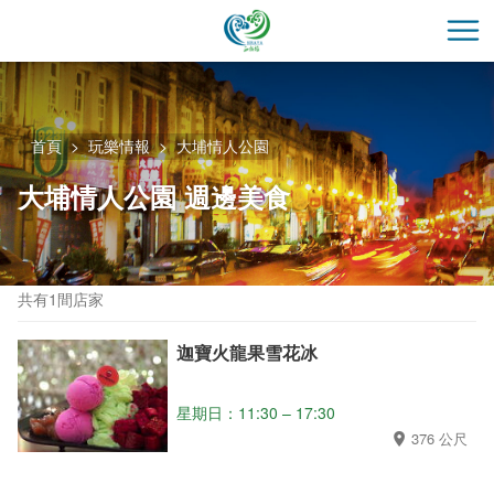
跳
到
開
主
要
內
容
首頁
玩樂情報
大埔情人公園
區
大埔情人公園 週邊美食
塊
共有1間店家
迦寶火龍果雪花冰
星期日：11:30 – 17:30
376 公尺