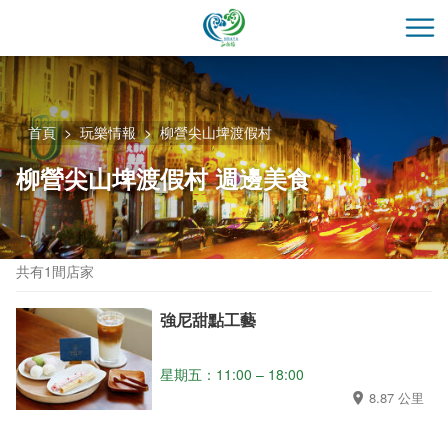
跳
到
開
主
要
內
容
首頁
玩樂情報
柳營尖山埤渡假村
區
柳營尖山埤渡假村 週邊美食
塊
共有1間店家
強尼甜點工藝
星期五：11:00 – 18:00
8.87 公里