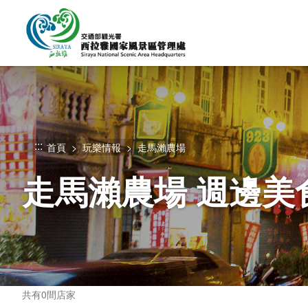
跳
到
主
要
內
容
區
塊
:::
首頁
玩樂情報
走馬瀨農場
走馬瀨農場 週邊美
共有0間店家