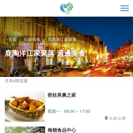
跳
到
開
主
要
內
容
首頁
玩樂情報
鹿陶洋江家聚落
區
鹿陶洋江家聚落 週邊美食
塊
共有4間店家
密枝果農之家
星期一：09:00 – 17:00
5.35 公里
梅嶺食品中心