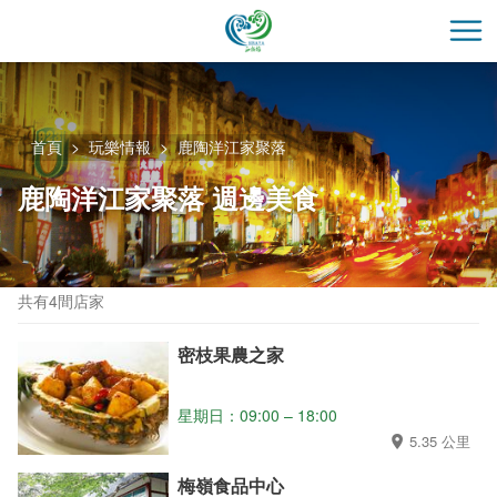
跳
到
開
主
要
內
容
首頁
玩樂情報
鹿陶洋江家聚落
區
鹿陶洋江家聚落 週邊美食
塊
共有4間店家
密枝果農之家
星期日：09:00 – 18:00
5.35 公里
梅嶺食品中心