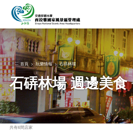
跳
到
主
要
內
容
區
塊
:::
首頁
玩樂情報
石硦林場
石硦林場 週邊美食
共有6間店家