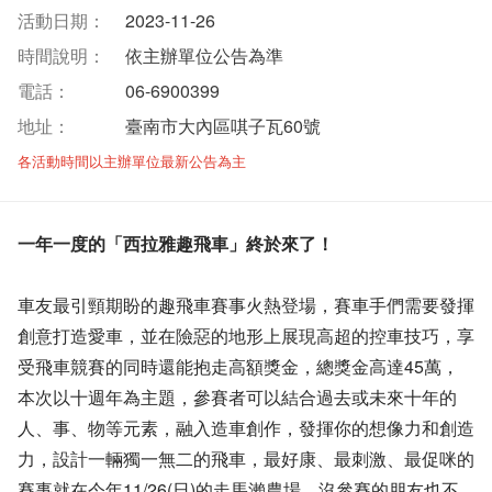
活動日期：
2023-11-26
時間說明：
依主辦單位公告為準
電話：
06-6900399
地址：
臺南市大內區唭子瓦60號
各活動時間以主辦單位最新公告為主
一年一度的「西拉雅趣飛車」終於來了！
車友最引頸期盼的趣飛車賽事火熱登場，賽車手們需要發揮
創意打造愛車，並在險惡的地形上展現高超的控車技巧，享
受飛車競賽的同時還能抱走高額獎金，總獎金高達45萬，
本次以十週年為主題，參賽者可以結合過去或未來十年的
人、事、物等元素，融入造車創作，發揮你的想像力和創造
力，設計一輛獨一無二的飛車，最好康、最刺激、最促咪的
賽事就在今年11/26(日)的走馬瀨農場，沒參賽的朋友也不