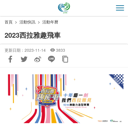
跳
到
開
主
首頁
活動快訊
活動年曆
要
內
2023西拉雅趣飛車
容
區
更新日期：2023-11-14
3833
塊