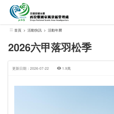
跳
到
主
要
內
:::
首頁
活動快訊
活動年曆
容
區
2026六甲落羽松季
塊
更新日期：2026-07-22
1.9萬