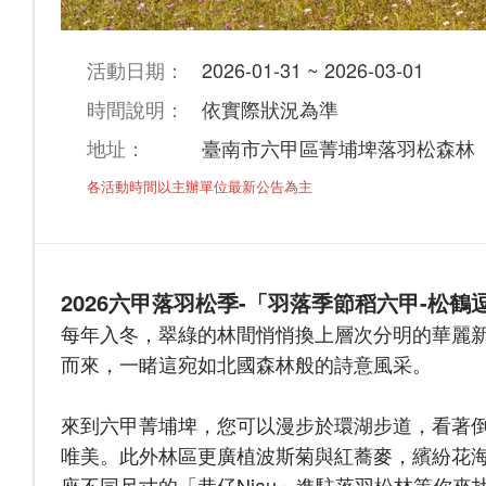
活動日期：
2026-01-31 ~ 2026-03-01
時間說明：
依實際狀況為準
地址：
臺南市六甲區菁埔埤落羽松森林
各活動時間以主辦單位最新公告為主
2026六甲落羽松季-「羽落季節稻六甲-松鶴
每年入冬，翠綠的林間悄悄換上層次分明的華麗
而來，一睹這宛如北國森林般的詩意風采。
來到六甲菁埔埤，您可以漫步於環湖步道，看著
唯美。此外林區更廣植波斯菊與紅蕎麥，繽紛花
座不同尺寸的「巷仔Niau」進駐落羽松林等你來