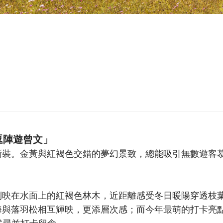
逗陣遊曾文」
新裝。金黃與紅褐色交錯的夢幻景致，總能吸引無數遊客
倒映在水面上的紅褐色林木，近距離感受冬日暖陽穿透枝
海與落羽松相互輝映，更添層次感；而今年最萌的打卡亮
找尋並打卡留念。