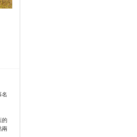
慕名
葉的
點兩