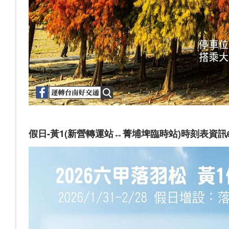
假日-黃1(新營轉運站↔️菁埔埤臨時站)時刻表資訊