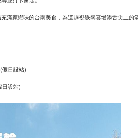
嚐充滿家鄉味的台南美食，為這趟視覺盛宴增添舌尖上的
(假日設站)
假日設站)