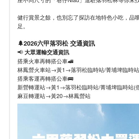
健行賞景之餘，也別忘了探訪在地特色小吃，品
足。
🌲2026六甲落羽松 交通資訊
📢
大眾運輸交通資訊
搭乘火車再轉搭公車🚅
林鳳營火車站→黃1→落羽松臨時站/菁埔埤臨時站
搭乘客運再轉搭公車🚌
新營轉運站→黃1→落羽松臨時站/菁埔埤臨時站(
麻豆轉運站→黃20→林鳳營站