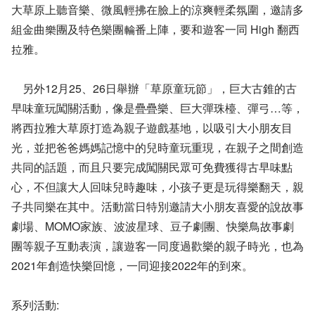
大草原上聽音樂、微風輕拂在臉上的涼爽輕柔氛圍，邀請多
組金曲樂團及特色樂團輪番上陣，要和遊客一同 High 翻西
拉雅。
另外12月25、26日舉辦「草原童玩節」，巨大古錐的古
早味童玩闖關活動，像是疊疊樂、巨大彈珠檯、彈弓…等，
將西拉雅大草原打造為親子遊戲基地，以吸引大小朋友目
光，並把爸爸媽媽記憶中的兒時童玩重現，在親子之間創造
共同的話題，而且只要完成闖關民眾可免費獲得古早味點
心，不但讓大人回味兒時趣味，小孩子更是玩得樂翻天，親
子共同樂在其中。活動當日特別邀請大小朋友喜愛的說故事
劇場、MOMO家族、波波星球、豆子劇團、快樂鳥故事劇
團等親子互動表演，讓遊客一同度過歡樂的親子時光，也為
2021年創造快樂回憶，一同迎接2022年的到來。
系列活動: