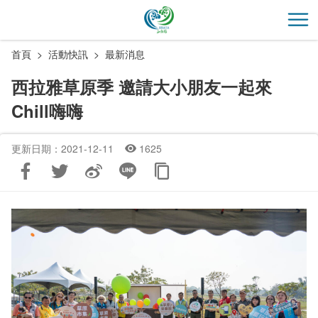
跳
到
開
主
首頁
活動快訊
最新消息
要
內
西拉雅草原季 邀請大小朋友一起來
容
Chill嗨嗨
區
塊
更新日期：2021-12-11
1625