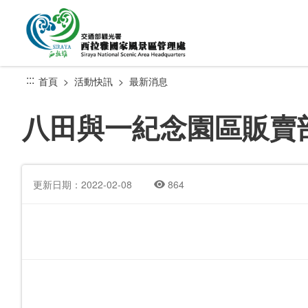
跳
到
主
要
內
:::
首頁
活動快訊
最新消息
容
區
八田與一紀念園區販賣部
塊
更新日期：2022-02-08
864