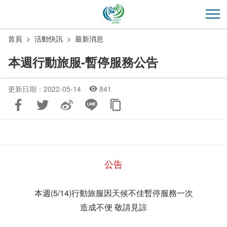
跳
到
開
主
首頁
活動快訊
最新消息
要
內
本週行動旅服-暫停服務公告
容
區
更新日期：2022-05-14
841
塊
公告
本週(5/14)行動旅服因天候不佳暫停服務一次
造成不便 敬請見諒