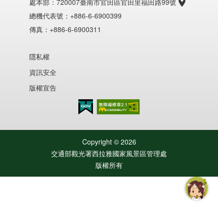
處本部：
720007臺南市官田區官田里福田路99號
總機代表號：+886-6-6900399
傳真：+886-6-6900311
隱私權
資訊安全
版權宣告
無障礙AA
Copyright ©
2026
交通部觀光署西拉雅國家風景區管理處
版權所有
智慧