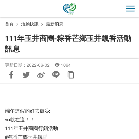
跳
到
開
主
首頁
活動快訊
最新消息
要
內
111年玉井商圈-粽香芒鄉玉井飄香活動
容
訊息
區
塊
更新日期：2022-06-02
1064
端午連假的好去處🤔
📣就在這！！
111年玉井商圈行銷活動
#粽香芒鄉玉井飄香