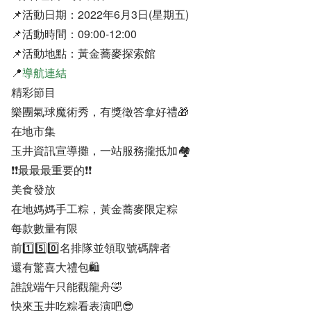
📌活動日期：2022年6月3日(星期五)
📌活動時間：09:00-12:00
📌活動地點：黃金蕎麥探索館
📍
導航連結
精彩節目
樂團氣球魔術秀，有獎徵答拿好禮🎁
在地市集
玉井資訊宣導攤，一站服務攏抵加🏘
❗️❗️最最最重要的❗️❗️
美食發放
在地媽媽手工粽，黃金蕎麥限定粽
每款數量有限
前1️⃣5️⃣0️⃣名排隊並領取號碼牌者
還有驚喜大禮包🛍
誰說端午只能觀龍舟🤣
快來玉井吃粽看表演吧😎