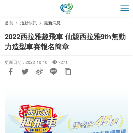
跳
到
開
主
首頁
活動快訊
最新消息
要
內
2022西拉雅趣飛車 仙競西拉雅9th無動
容
力造型車賽報名簡章
區
塊
更新日期：2022-10-10
7271