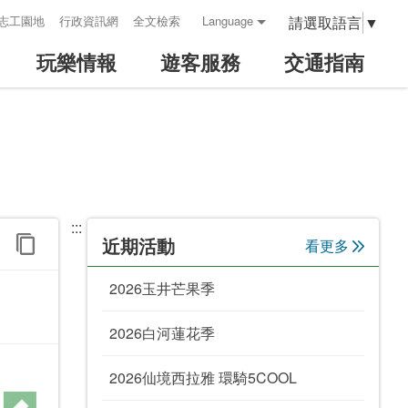
請選取語言
▼
志工園地
行政資訊網
全文檢索
Language
玩樂情報
遊客服務
交通指南
:::
近期活動
看更多
2026玉井芒果季
2026白河蓮花季
2026仙境西拉雅 環騎5COOL