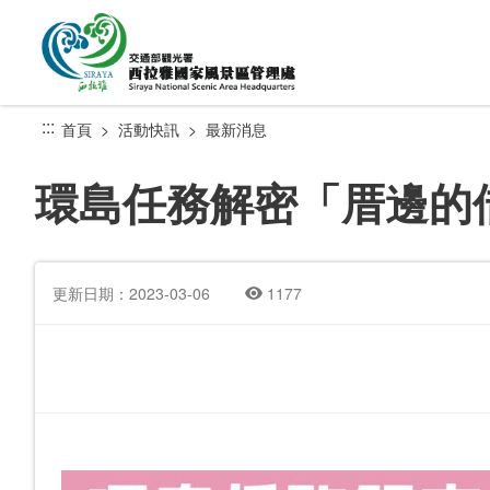
跳
到
主
要
內
:::
首頁
活動快訊
最新消息
容
區
環島任務解密「厝邊的
塊
更新日期：2023-03-06
1177