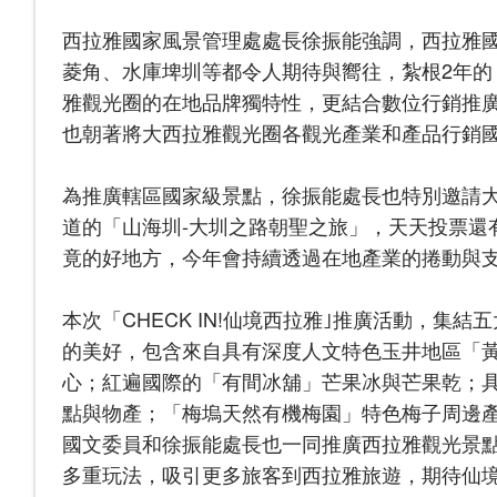
西拉雅國家風景管理處處長徐振能強調，西拉雅
菱角、水庫埤圳等都令人期待與嚮往，紮根2年的「仙境
雅觀光圈的在地品牌獨特性，更結合數位行銷推
也朝著將大西拉雅觀光圈各觀光產業和產品行銷
為推廣轄區國家級景點，徐振能處長也特別邀請
道的「山海圳-大圳之路朝聖之旅」，天天投票還
竟的好地方，今年會持續透過在地產業的捲動與
本次「CHECK IN!仙境西拉雅｣推廣活動，
的美好，包含來自具有深度人文特色玉井地區「
心；紅遍國際的「有間冰舖」芒果冰與芒果乾；
點與物產；「梅塢天然有機梅園」特色梅子周邊
國文委員和徐振能處長也一同推廣西拉雅觀光景
多重玩法，吸引更多旅客到西拉雅旅遊，期待仙