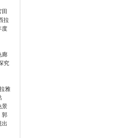
官田
西拉
年度
色廊
探究
西拉雅
點
色景
。郭
現出