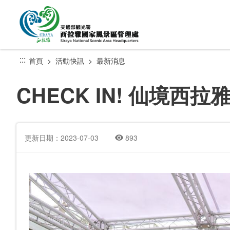
跳
到
主
要
內
:::
首頁
活動快訊
最新消息
容
區
CHECK IN! 仙境
塊
更新日期：2023-07-03
893