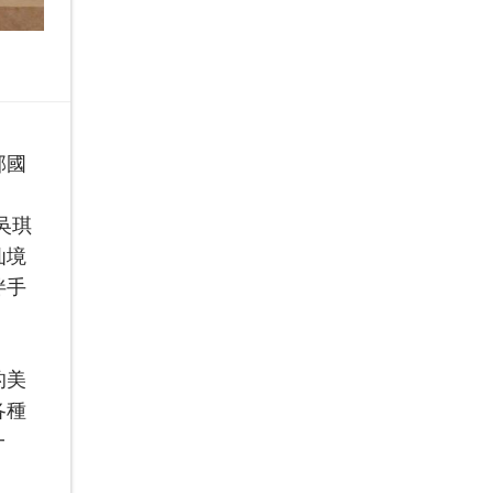
郭國
吳琪
仙境
伴手
的美
各種
一