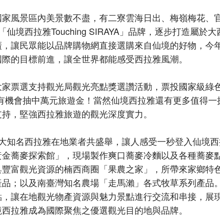
國家風景區內美景數不盡，有二寮雲海日出、梅嶺梅花、
西拉雅Touching SIRAYA」品牌，逐步打造屬於大
廣，讓民眾能以品牌購物網直接選購來自仙境的好物，今
國際的目標前進，讓全世界都能感受西拉雅風潮。
大家票選支持觀光局觀光亮點獎選讚活動，票投國家級綠
有機會抽中萬元旅遊金！當然仙境西拉雅還有更多值得一
支持，堅強西拉雅旅遊的觀光深度實力。
集結五大知名西拉雅在地業者共盛舉，讓人感受一秒登入仙境
黃金蕎麥探索館」，現場製作爽口蕎麥冷麵以及各種蕎麥
具豐富觀光資源的楠西商圈「果農之家」，所帶來家鄉特
產品；以及南臺灣知名農場「走馬瀨」各式牧草系列產品
點，讓在地觀光物產資源與魅力景點進行交流和串接，展
境西拉雅成為國際聚焦之優選觀光目的地與品牌。