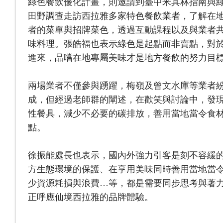
綠色餐飲優化計畫，則邀請到臺中米其林指南與
田野調查走訪西拉雅多家特色餐飲業者，了解在
者的菜單與招牌菜色，透過互動課程以及與業者
味料理。張皓福也表示綠色是起點而非賣點，對
進來，品嚐在地專屬美味才是地方餐飲的努力目
兩場業者不僅參與踴躍，梅嶺及曾文水庫等業者
成，但經過老師群的闡述，在歡笑與討論中，發
性餐具，減少不必要的碳排放，善用當地當令食
點。
徐振能處長也表示，國內外強力引客是刻不容緩
方生態環境的保護、在享用美味同時善用當地當
少資源耗損與浪費…等，都是需要同步思考與著
正呼應仙境西拉雅的品牌體驗。