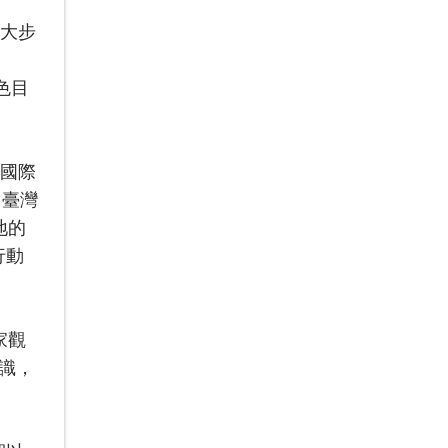
四大步
色目
軌國際
，臺灣
地的
行動
。
家觀
識，