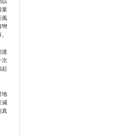
期以
與業
新風
得彎
事。
能達
一次
個起
對地
並減
能真