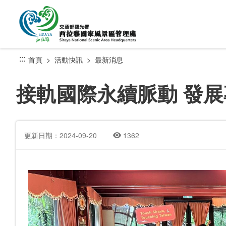
跳
到
主
要
內
:::
首頁
活動快訊
最新消息
容
區
接軌國際永續脈動 發
塊
更新日期：2024-09-20
1362