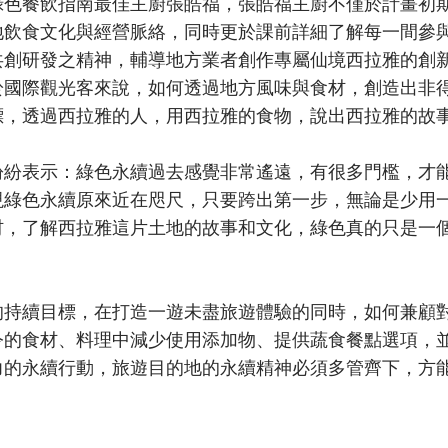
綠色餐飲指南最佳主廚張皓福，張皓福主廚不僅於計畫初
地飲食文化與經營脈絡，同時更於課前詳細了解每一間參
共創研發之精神，輔導地方業者創作專屬仙境西拉雅的創
於國際觀光客來說，如何透過地方風味與食材，創造出非
標，透過西拉雅的人，用西拉雅的食物，說出西拉雅的故
紛紛表示：綠色永續過去感覺非常遙遠，有很多門檻，才
現綠色永續原來近在咫尺，只要跨出第一步，無論是少用
材，了解西拉雅這片土地的故事和文化，綠色真的只是一
的持續目標，在打造一遊未盡旅遊體驗的同時，如何兼顧
令的食材、料理中減少使用添加物、提供蔬食餐點選項，
力的永續行動，旅遊目的地的永續精神必須多管齊下，方