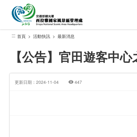
跳
到
主
要
內
:::
首頁
活動快訊
最新消息
容
區
【公告】官田遊客中心之
塊
更新日期：2024-11-04
447