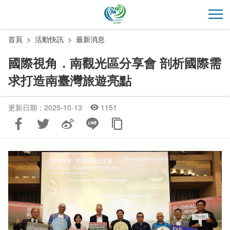
跳
到
開
主
首頁
活動快訊
最新消息
要
內
國際視角．南觀光區分享會 剖析國際需
容
求打造南臺灣旅遊亮點
區
塊
更新日期：2025-10-13
1151