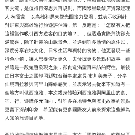
客交流，是值得再深思與再規劃。而國際星級飯店資深經理
人-柯雷蒙，以高雄和屏東觀光圈接力登場，並表示收到針
對屏東與高雄進行旅遊評估時，第一反應是：「怎麼有人把
這裡當作吸引西方遊客的目的地？」，但透過實際拜訪卻充
滿驚喜，除了壯麗的山脈景色，並遇到許多熱情的原住民，
深度分享在地文化、日常生活和獨特的食物，他更發現一些
特色小鎮，讓人想要停留更久，去發掘更多景點和故事，雖
然這是一段短暫發現之旅，卻創造渴望再來訪的嚮往。最後
由日本富士之國靜岡縣駐台辦事處處長-市川美奈子，分享
仙境西拉雅與阿里山踩線感受，並表示過去從來不知道有一
個地方叫做西拉雅，本次親身體驗到西拉雅與阿里山的食、
宿、行、遊購多元面向，對許多在地特色與歷史故事的景點
更留下深刻印象，希望能有更多國際友人前來探索這些鮮為
人知的旅遊目的地。
西拉雅管理處徐振能處長表示，本次「國際視角．南觀光區