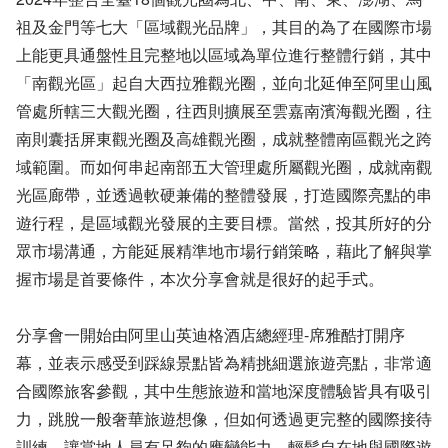
祖及金門等七大「區域觀光品牌」，其目的為了在國際市場
上能更具通盤性且完整地以區域為單位進行整體行銷，其中
「南觀光區」起自大西拉雅觀光圈，並向北延伸至阿里山風
管處所轄三大觀光圈，往西則擴展至雲嘉南濱海觀光圈，往
南則囊括屏東觀光圈及高雄觀光圈，成就整體南區觀光之跨
域範圍。而如何串起南部五大管理處所屬觀光圈，成就南觀
光區廊帶，並透過軟硬兼備的整體發展，打造國際亮點的串
遊行程，是區域觀光發展的主要目標。當然，投其所好的分
眾市場溝通，方能延展精準地市場行銷策略，藉此了解與掌
握市場是首要條件，本次分享會就是很好的起手式。
分享會一開始由阿里山英迪格酒店總經理-席雅酷打開序
幕，並表示感受到踩線景點皆為精挑細選旅遊亮點，非常適
合國際旅客參觀，其中生態旅遊和當地深度體驗皆具有吸引
力，跳脫一般奢華旅遊想像，但如何透過更完整的國際接待
訓練，讓當地人員有足夠的應變能力，輕鬆自在地與國際遊