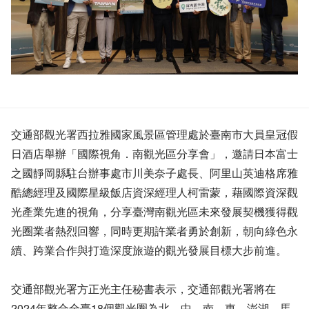
交通部觀光署西拉雅國家風景區管理處於臺南市大員皇冠假
日酒店舉辦「國際視角．南觀光區分享會」，邀請日本富士
之國靜岡縣駐台辦事處市川美奈子處長、阿里山英迪格席雅
酷總經理及國際星級飯店資深經理人柯雷蒙，藉國際資深觀
光產業先進的視角，分享臺灣南觀光區未來發展契機獲得觀
光圈業者熱烈回響，同時更期許業者勇於創新，朝向綠色永
續、跨業合作與打造深度旅遊的觀光發展目標大步前進。
交通部觀光署方正光主任秘書表示，交通部觀光署將在
2024年整合全臺18個觀光圈為北、中、南、東、澎湖、馬