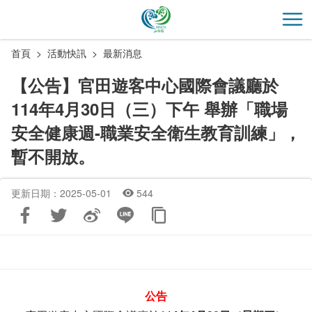
跳
到
開
主
首頁
活動快訊
最新消息
要
內
【公告】官田遊客中心國際會議廳於
容
114年4月30日（三）下午 舉辦「職場
區
塊
安全健康週-職業安全衛生教育訓練」，
暫不開放。
更新日期：2025-05-01
544
公告