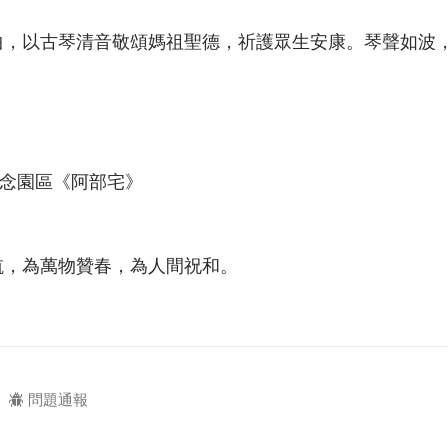
曲，以古琴清音敬頌媽祖聖德，祈護眾生安康。琴聲如波
紀念園區《阿部宅》
航，為萬物贊春，為人間祝和。
問題通報