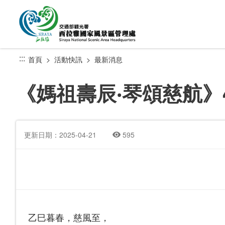
跳
到
主
要
內
:::
首頁
活動快訊
最新消息
容
區
《媽祖壽辰‧琴頌慈航》
塊
更新日期：2025-04-21
595
乙巳暮春，慈風至，