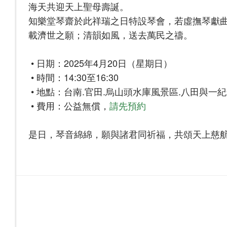
海天共迎天上聖母壽誕。
知樂堂琴齋於此祥瑞之日特設琴會，若虛撫琴獻
載濟世之願；清韻如風，送去萬民之禱。
• 日期：2025年4月20日（星期日）
• 時間：14:30至16:30
• 地點：台南.官田.烏山頭水庫風景區.八田與一
• 費用：公益無償，
請先預約
是日，琴音綿綿，願與諸君同祈福，共頌天上慈