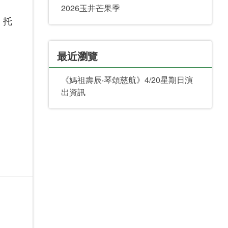
2026玉井芒果季
，托
最近瀏覽
《媽祖壽辰‧琴頌慈航》4/20星期日演
出資訊