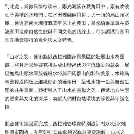
到此處，當微風徐徐吹來，陽光灑落在菱角田中，素有凌波
仙子美稱的水雉們，在水田裡翩翩飛舞，另一頭的烏山頭水
庫，透過嘉南大圳灌溉著平原上的農田，當您騎乘單車在菱
波官田這條自然生態與不同文化的路線上，可以認識到官田
區在地最獨特的自然與人文特色。
「山水之羽」藝術牆以西拉雅國家風景區的壯麗山水為靈
感，將月牙形馬賽克拼貼成山巒起伏與河流流動的意象，展
現如烏山頭水庫般蜿蜒水域與四周群山的和諧美景，水雉鳥
輕盈掠過陶板上細緻刻劃的菱角田，呈現水雉一生與自然生
態的共生畫面，藝術融入了山水的靈動之美，傳遞地方生態
的豐富與文化的深厚，喚醒人們對自然環境的珍視與守護之
情。
配合藝術牆設置完成，西拉雅管理處特別設計2款Q版水雉
鳥圖案陶板，今年5月1日由藝術家親自導覽講解「山水之