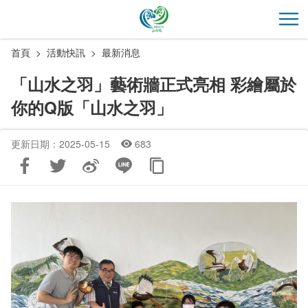
跳
到
開
主
首頁
活動快訊
最新消息
要
內
「山水之羽」藝術牆正式亮相 彩繪屬於
容
你的Q版「山水之羽」
區
塊
更新日期：2025-05-15
683