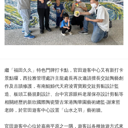
繼「福田久久」特色門牌打卡點，官田遊客中心又有新打卡
景點囉，西拉雅管理處許主龍處長再次邀請擅長交趾陶藝創
作及古蹟修護，有南鯤鯓代天府淩霄寶殿交趾剪黏設計監
造、板頭工藝規劃設計、台中宮原眼科老屋保存設計剪黏等
相關經歷的新欣國際陶瓷暨古笨港陶華園藝術總監-謝東哲
老師，於官田遊客中心設置「山水之羽」藝術牆。
官田遊客中心位於嘉南平原之一隅，遊客以各種旅遊方式來