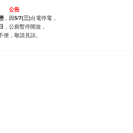
公告
，因
台電停電，
戀
5/7(三)
，公廁暫停開放，
日
不便，敬請見諒。