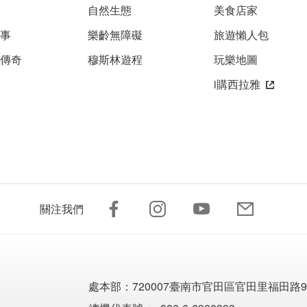
自然生態
美食店家
故事
樂齡無障礙
旅遊懶人包
雅傳奇
穆斯林遊程
玩樂地圖
i購西拉雅
關注我們
處本部：
720007臺南市官田區官田里福田路9