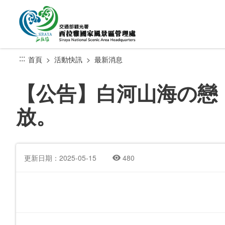
跳
到
主
要
內
:::
首頁
活動快訊
最新消息
容
區
【公告】白河山海の戀，
塊
放。
更新日期：2025-05-15
480