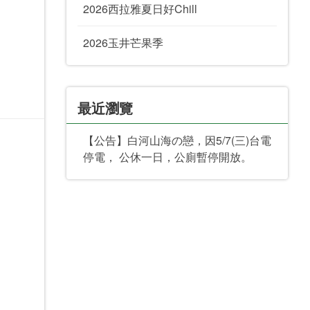
2026西拉雅夏日好Chill
2026玉井芒果季
最近瀏覽
【公告】白河山海の戀，因5/7(三)台電
停電， 公休一日，公廁暫停開放。