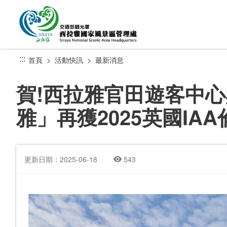
跳
到
主
要
內
:::
首頁
活動快訊
最新消息
容
區
賀!西拉雅官田遊客中心黑
塊
雅」再獲2025英國IA
更新日期：2025-06-18
543