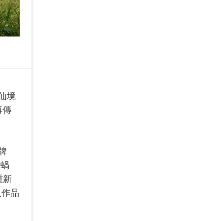
 仙境
再傳
牌
、蝸
重新
入作品