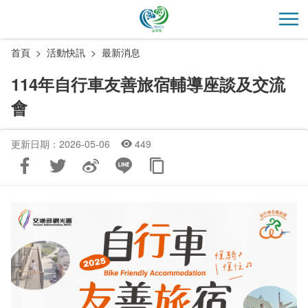
跳
到
開
主
首頁
活動快訊
最新消息
要
內
114年自行車友善旅宿輔導座談及交流
容
會
區
塊
更新日期：2026-05-06
449