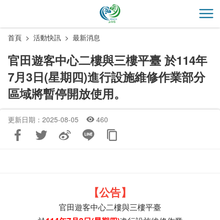
跳
到
開
主
首頁
活動快訊
最新消息
要
內
官田遊客中心二樓與三樓平臺 於114年
容
7月3日(星期四)進行設施維修作業部分
區
塊
區域將暫停開放使用。
更新日期：2025-08-05
460
【公告】
官田遊客中心二樓與三樓平臺