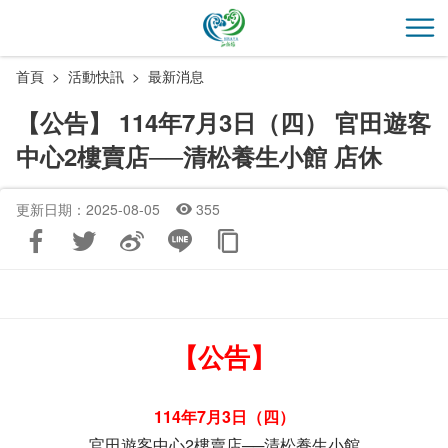
跳
到
開
主
首頁
活動快訊
最新消息
要
內
【公告】 114年7月3日（四） 官田遊客
容
中心2樓賣店──清松養生小館 店休
區
塊
更新日期：2025-08-05
355
【公告】
114年7月3日（四）
官田遊客中心2樓賣店──清松養生小館