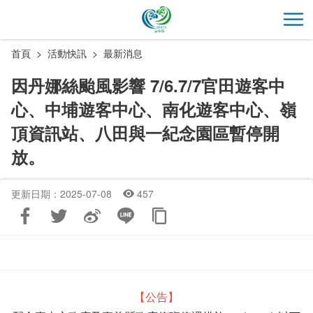
跳
到
開
主
首頁
活動快訊
最新消息
要
內
因丹娜絲颱風影響 7/6.7/7官田遊客中
容
心、中埔遊客中心、南化遊客中心、嶺
區
塊
頂資訊站、八田與一紀念園區暫停開
放。
更新日期：2025-07-08
457
【公告】