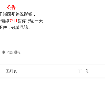
公告
子嶺因受路況影響，
子嶺線
7/11
暫停行駛一天，
不便，敬請見諒。
問題通報
回列表
下一則