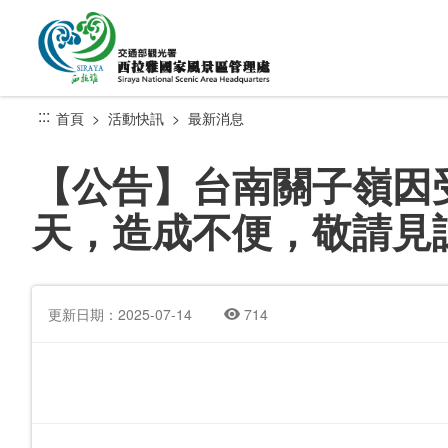
跳
到
主
要
內
:::
首頁
活動快訊
最新消息
容
區
【公告】台南關子嶺因受
塊
天，造成不便，敬請見
更新日期：2025-07-14
714