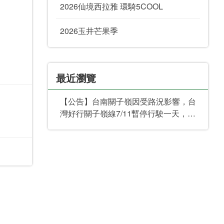
2026仙境西拉雅 環騎5COOL
2026玉井芒果季
最近瀏覽
【公告】台南關子嶺因受路況影響，台
灣好行關子嶺線7/11暫停行駛一天，造
成不便，敬請見諒。