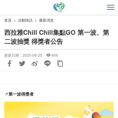
跳
到
開
主
首頁
活動快訊
最新消息
要
內
西拉雅Chill Chill集點GO 第一波、第
容
二波抽獎 得獎者公告
區
塊
更新日期：2025-08-25
606
📌
第一波得獎者