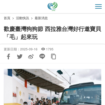
跳
到
開
主
首頁
活動快訊
最新消息
要
內
歡慶臺灣狗狗節 西拉雅台灣好行邀寶貝
容
「毛」起來玩
區
塊
更新日期：2025-09-16
1795