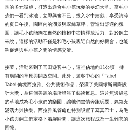
區的多元設施，打造出適合毛小孩玩耍的夢幻天堂。當毛小
孩們一看到泳池，立即興奮不已，投入水中嬉戲，享受清涼
的夏日午後。園區內的湖景與翠綠草坪，營造出舒適的氛
圍，讓毛小孩能夠在自然的懷抱中盡情釋放活力。對於飼主
來說，這樣的活動不僅是和毛小孩親近自然的好機會，也能
夠促進與毛小孩之間的情感交流。
接著，活動來到了官田遊客中心，這裡佔地約11公頃，擁
有廣闊的草原與開放空間。此外，遊客中心的「Tabe!
Tabe! 仙境西拉雅」公共藝術作品，榮獲了美國繆斯國際設
計大獎，為這個美麗的場所增添了藝術氣息。這片無邊綠意
的草地成為毛小孩們的樂園，讓牠們盡情奔跑玩耍，氣氛充
滿活力與快樂。西拉雅風管處也特別設置了寫真巴士，為毛
小孩與飼主們定格下溫馨瞬間，讓這次旅程成為一生難忘的
回憶。