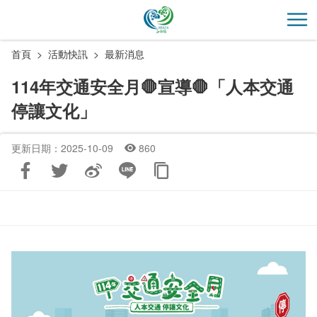
跳
到
開
主
首頁
活動快訊
最新消息
要
內
114年交通安全月🛑宣導🛑「人本交通
容
停讓文化」
區
塊
更新日期：2025-10-09
860