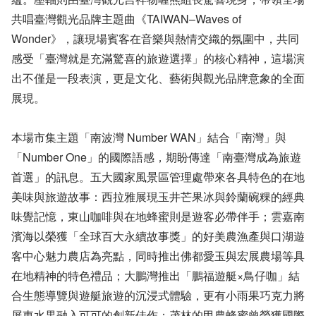
共唱臺灣觀光品牌主題曲《TAIWAN–Waves of
Wonder》，讓現場賓客在音樂與熱情交織的氛圍中，共同
感受「臺灣就是充滿驚喜的旅遊選擇」的核心精神，這場演
出不僅是一段表演，更是文化、藝術與觀光品牌意象的全面
展現。
本場市集主題「南波灣 Number WAN」結合「南灣」與
「Number One」的國際語感，期盼傳達「南臺灣成為旅遊
首選」的訊息。五大國家風景區管理處帶來各具特色的在地
美味與旅遊故事：西拉雅展現玉井芒果冰與鈴蘭碗粿的經典
味覺記憶，東山咖啡與在地蜂蜜則是遊客必帶伴手；雲嘉南
濱海以榮獲「全球百大永續故事獎」的好美農漁產與口湖遊
客中心魅力農店為亮點，同時推出佛都愛玉與宏展農場等具
在地精神的特色禮品；大鵬灣推出「鵬福遊艇×鳥仔咖」結
合生態導覽與遊艇旅遊的沉浸式體驗，更有小雨果巧克力將
屏東水果融入可可的創新佳作；茂林的甲農蜂蜜曾榮獲國際