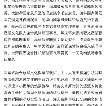
風景區管理處徐振能處長、澎湖國家風景區管理處郭振陵處
長、大鵬灣國家風景區管理處施宗泓副處長、茂林國家風景
區管理處陳俊綺秘書、阿里山國家風景區管理處黃怡平處
長、臺南市西拉雅觀光產業協會林憲堂理事長、雲嘉南濱海
產業文化觀光協會戴泳明理事長、屏東縣大鵬灣觀光產業聯
盟許裕麟理事長、高雄觀光圈吳文豪副盟主、澎湖觀光圈陳
仁和副總召集人、中華民國旅行業品質保障協會張永成理事
長、台灣觀巴協會陳柏勳理事長等貴賓，一同為南波灣市集
日揭幕。
開幕式融合族群文化與環保藝術，由世大運王祥如引領開唱
象徵臺灣原民文化的生命力與大地連結；嘉義縣大埔鄉和平
村漂流木小提琴的悠揚旋律，將曾文水庫贈與的漂流木轉化
為再生藝術，傳遞永續旅遊的核心精神；最後則透過客家姍
姍舞蹈團的小朋友驚喜演出，注入傳統與現代交融的文化底
蘊。壓軸則由臺灣觀光吉祥物喔熊組長驚喜現身，帶領全場