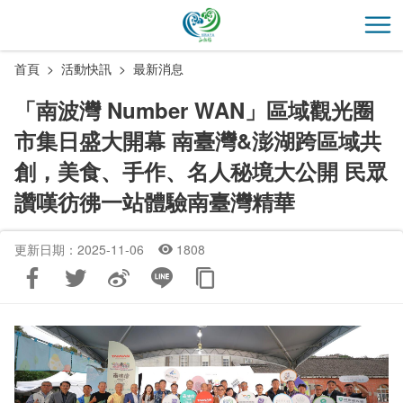
跳
到
開
主
首頁
活動快訊
最新消息
要
內
「南波灣 Number WAN」區域觀光圈
容
市集日盛大開幕 南臺灣&澎湖跨區域共
區
塊
創，美食、手作、名人秘境大公開 民眾
讚嘆彷彿一站體驗南臺灣精華
更新日期：2025-11-06
1808