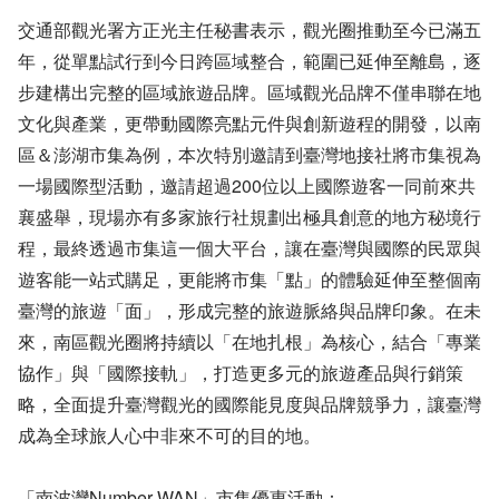
交通部觀光署方正光主任秘書表示，觀光圈推動至今已滿五
年，從單點試行到今日跨區域整合，範圍已延伸至離島，逐
步建構出完整的區域旅遊品牌。區域觀光品牌不僅串聯在地
文化與產業，更帶動國際亮點元件與創新遊程的開發，以南
區＆澎湖市集為例，本次特別邀請到臺灣地接社將市集視為
一場國際型活動，邀請超過200位以上國際遊客一同前來共
襄盛舉，現場亦有多家旅行社規劃出極具創意的地方秘境行
程，最終透過市集這一個大平台，讓在臺灣與國際的民眾與
遊客能一站式購足，更能將市集「點」的體驗延伸至整個南
臺灣的旅遊「面」，形成完整的旅遊脈絡與品牌印象。在未
來，南區觀光圈將持續以「在地扎根」為核心，結合「專業
協作」與「國際接軌」，打造更多元的旅遊產品與行銷策
略，全面提升臺灣觀光的國際能見度與品牌競爭力，讓臺灣
成為全球旅人心中非來不可的目的地。
「南波灣Number WAN」市集優惠活動：