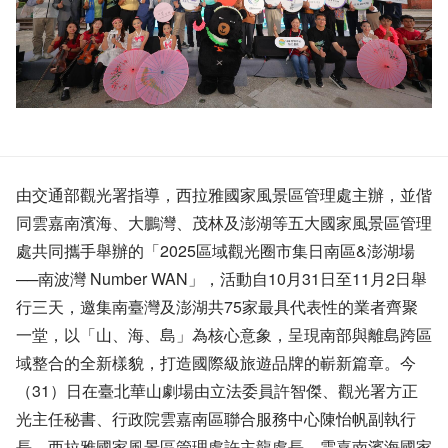
由交通部觀光署指導，西拉雅國家風景區管理處主辦，並偕
同雲嘉南濱海、大鵬灣、茂林及澎湖等五大國家風景區管理
處共同攜手舉辦的「2025區域觀光圈市集日南區&澎湖場
──南波灣 Number WAN」，活動自10月31日至11月2日舉
行三天，邀集南臺灣及澎湖共75家最具代表性的業者齊聚
一堂，以「山、海、島」為核心意象，呈現南部與離島跨區
域整合的全新樣貌，打造國際級旅遊品牌的嶄新篇章。今
（31）日在臺北華山劇場由立法委員許智傑、觀光署方正
光主任秘書、行政院雲嘉南區聯合服務中心陳怡帆副執行
長、西拉雅國家風景區管理處許主龍處長、雲嘉南濱海國家