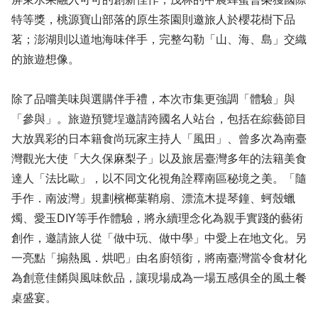
特等獎，桃源寶山部落的原生茶園則邀旅人於櫻花樹下品
茗；澎湖則以道地海味伴手，完整勾勒「山、海、島」交織
的旅遊想像。
除了品嚐美味與選購伴手禮，本次市集更強調「體驗」與
「參與」。旅遊預覽埕邀請跨國名人站台，包括在綜藝節目
大放異彩的日本籍食尚玩家主持人「風田」、曾多次為南臺
灣觀光大使「大久保麻梨子」以及旅居臺灣多年的法籍美食
達人「法比歐」，以不同文化視角詮釋南區秘境之美。「隨
手作．南波灣」規劃檳榔葉鞘扇、漂流木提琴鐘、蚵殼蠟
燭、愛玉DIY等手作體驗，將永續理念化為親手實踐的藝術
創作，邀請旅人從「做中玩、做中學」中愛上在地文化。另
一亮點「搧熱風．烘吧」由名廚領銜，將南臺灣當令食材化
為創意佳餚與風味飲品，讓現場成為一場五感俱全的風土餐
桌盛宴。