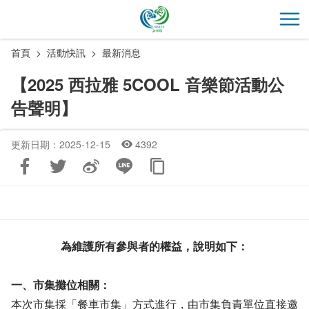
跳
到
開
主
首頁
活動快訊
最新消息
要
內
【2025 西拉雅 5COOL 音樂節活動公
容
告聲明】
區
塊
更新日期：2025-12-15
4392
為維護所有參與者的權益，說明如下：
一、市集攤位相關：
本次市集採「餐車市集」方式進行，由市集負責單位直接邀