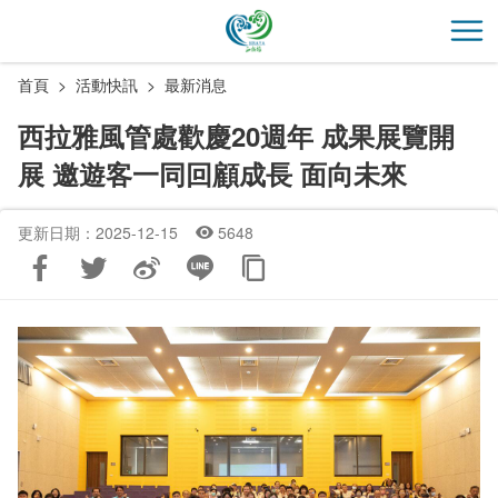
跳
到
開
主
首頁
活動快訊
最新消息
要
內
西拉雅風管處歡慶20週年 成果展覽開
容
展 邀遊客一同回顧成長 面向未來
區
塊
更新日期：2025-12-15
5648