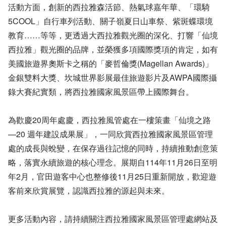
活動方面，創新的西拉雅森活節、熱氣球嘉年華、「環騎
5COOL」自行車列活動、關子嶺夏日山車祭、紫斑蝶環境
教育……等等，更透過大西拉雅觀光圈的深化、打響「仙境
西拉雅」觀光圈的品牌，並榮獲多項國際獎項的肯定，如有
美國旅遊界奧斯卡之稱的「麥哲倫獎(Magellan Awards)」
金銀雙料大獎、坎城世界影展最佳旅遊影片及AWPA國際攝
錄大賽紀實類，將西拉雅國家風景區帶上國際舞台。
為歡慶20周年處慶，西拉雅風管處在一樓策畫「仙境之路
—20 週年建設成果展」，一同欣賞西拉雅國家風景區管理
處的成長與蛻變，在保存過往記憶的同時，持續推動創意策
略，落實永續旅遊的核心理念。展期自114年11月26日至明
年2月，官田遊客中心也整修後11月25日重新開放，歡迎遊
客前來欣賞展覽，認識西拉雅的源起與未來。
更多活動內容，請持續關注西拉雅國家風景區管理處網站及