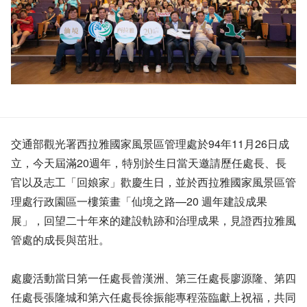
交通部觀光署西拉雅國家風景區管理處於94年11月26日成
立，今天屆滿20週年，特別於生日當天邀請歷任處長、長
官以及志工「回娘家」歡慶生日，並於西拉雅國家風景區管
理處行政園區一樓策畫「仙境之路—20 週年建設成果
展」，回望二十年來的建設軌跡和治理成果，見證西拉雅風
管處的成長與茁壯。
處慶活動當日第一任處長曾漢洲、第三任處長廖源隆、第四
任處長張隆城和第六任處長徐振能專程蒞臨獻上祝福，共同