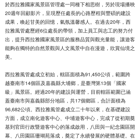
於西拉雅國家風景區管理處一同種下相思樹，另於現場播映
20週年回顧影片，呈現歷任處長的心路歷程與豐碩的建設
成果，喚起甘美的回憶，氣氛溫馨感人。在過去20年，西
拉雅風管處歷經6位處長的帶領，加上員工與志工的努力付
出，提升西拉雅國家風景區的服務品質與觀光量能，讓遊客
能夠在獨特的自然景觀與人文風景中自在漫遊，欣賞仙境之
美。
西拉雅風管處成立初始，轄區面積為91,450公頃，範圍跨
越臺南市14個區及嘉義縣大埔鄉，是臺灣第13個「國家
級」風景區。經過20年的建設與運營，目前轄區範圍已涵
蓋臺南市與嘉義縣部分地區，共17個鄉區，合計面積為
96,682公頃。西拉雅風管處成立二十年以來，在基礎建設
方面，成立南化遊客中心、中埔遊客中心，完成了從初期奠
基到官田行政暨遊客中心的落成啟用，八田與一紀念園區開
幕、八田園區珊瑚苑落成，奠定了永續發展的硬體基礎。在