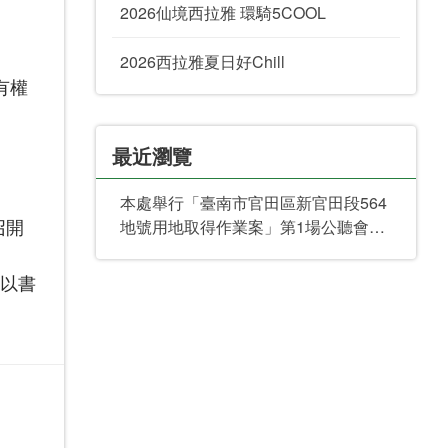
2026仙境西拉雅 環騎5COOL
2026西拉雅夏日好Chill
有權
最近瀏覽
本處舉行「臺南市官田區新官田段564
召開
地號用地取得作業案」第1場公聽會，
特此公告週知。
，以書