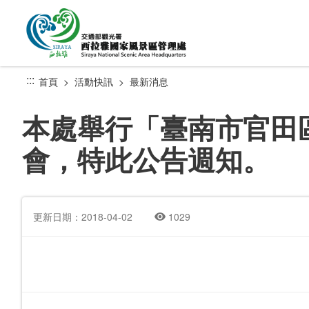
跳
到
主
要
內
:::
首頁
活動快訊
最新消息
容
區
本處舉行「臺南市官田區
塊
會，特此公告週知。
更新日期：2018-04-02
1029