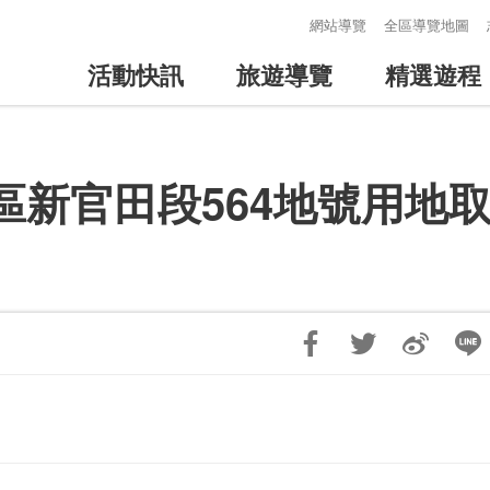
:::
網站導覽
全區導覽地圖
活動快訊
旅遊導覽
精選遊程
新官田段564地號用地