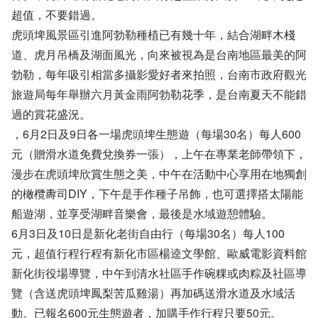
超值，不要錯過。
虎頭埤風景區引進阿勃勒種植已有幾十年，結合湖畔木棧
道、虎月吊橋及湖面風光，向來被視為是台南地區最美的阿
勃勒，每年吸引相當多攝影愛好者來拍照，台南市政府觀光
旅遊局每年舉辦六月黃金雨阿勃勒花季，是台南夏天不能錯
過的賞花盛況。
，6月2日及9日各一場虎頭埤生態遊（每場30名）每人600
元（贈滑水道免費兌換券一張），上午在專業老師帶領下，
漫步在虎頭埤欣賞生態之美，中午在活動中心享用在地獨創
的橄欖夀司DIY，下午是手作種子吊飾，也可選擇搭太陽能
船遊湖，並享受湖畔音樂會，最後是水域遊憩體驗。
6月3日及10日是新化老街自由行（每場30名）每人100
元，超值行程行程有新化市區楊逵文學館、歐威電影資料館
新化街役場導覽，中午到清水社區手作碗粿或肉粽及社區導
覽（含送虎頭埤鳳梨苦瓜雞湯）再加碼送滑水道及水域活
動。已報名600元生態遊者，加購手作行程只要50元。