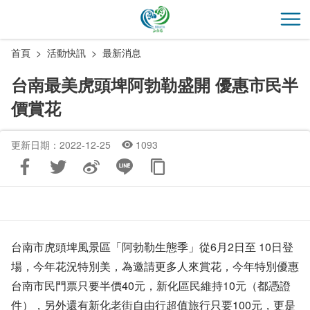
跳
到
開
主
首頁
活動快訊
最新消息
要
內
台南最美虎頭埤阿勃勒盛開 優惠市民半
容
價賞花
區
塊
更新日期：2022-12-25
1093
台南市虎頭埤風景區「阿勃勒生態季」從6月2日至 10日登
場，今年花況特別美，為邀請更多人來賞花，今年特別優惠
台南市民門票只要半價40元，新化區民維持10元（都憑證
件），另外還有新化老街自由行超值旅行只要100元，更是