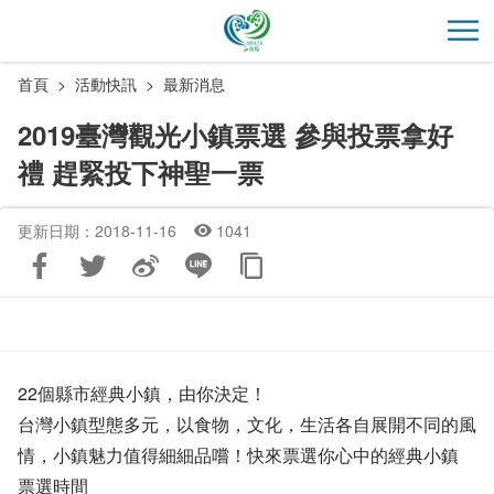
跳
到
開
主
首頁
活動快訊
最新消息
要
內
2019臺灣觀光小鎮票選 參與投票拿好
容
禮 趕緊投下神聖一票
區
塊
更新日期：2018-11-16
1041
22個縣市經典小鎮，由你決定！
台灣小鎮型態多元，以食物，文化，生活各自展開不同的風
情，小鎮魅力值得細細品嚐！快來票選你心中的經典小鎮
票選時間