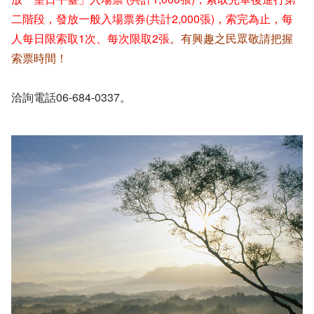
二階段，發放一般入場票券(共計2,000張)，索完為止，每
人每日限索取1次、每次限取2張
。有興趣之民眾敬請把握
索票時間！
洽詢電話06-684-0337。