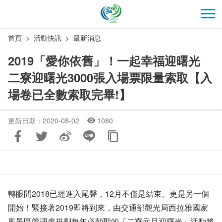
跳
到
開
主
首頁
活動快訊
最新消息
要
內
2019「愛你依舊」！一起幸福迎曙光
容
二寮迎曙光3000張入場票限量索取【入
區
塊
場卷已全數索取完畢!】
更新日期：2020-08-02
1080
轉眼間2018已經進入尾聲，12月不僅是結束、更是另一個
開始！緊接著2019即將到來，由交通部觀光局西拉雅國家
風景區管理處規劃每年必朝聖的「二寮元旦迎曙光」活動將