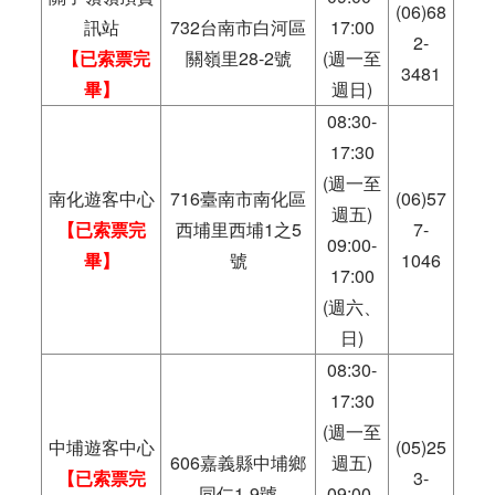
(06)68
訊站
732台南市白河區
17:00
2-
【已索票完
關嶺里28-2號
(週一至
3481
畢】
週日)
08:30-
17:30
(週一至
南化遊客中心
716臺南市南化區
(06)57
週五)
【已索票完
西埔里西埔1之5
7-
09:00-
畢】
號
1046
17:00
(週六、
日)
08:30-
17:30
(週一至
中埔遊客中心
(05)25
606嘉義縣中埔鄉
週五)
【已索票完
3-
同仁1-9號
09:00-