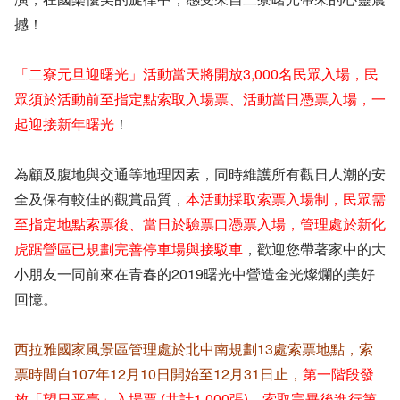
撼！
「二寮元旦迎曙光」活動當天將開放3,000名民眾入場，民
眾須於活動前至指定點索取入場票、活動當日憑票入場，一
起迎接新年曙光
！
為顧及腹地與交通等地理因素，同時維護所有觀日人潮的安
全及保有較佳的觀賞品質，
本活動採取索票入場制，民眾需
至指定地點索票後、當日於驗票口憑票入場，管理處於新化
虎踞營區已規劃完善停車場與接駁車
，歡迎您帶著家中的大
小朋友一同前來在青春的2019曙光中營造金光燦爛的美好
回憶。
西拉雅國家風景區管理處於北中南規劃13處索票地點，索
票時間自107年12月10日開始至12月31日止，
第一階段發
放「望日平臺」入場票 (共計1,000張)，索取完畢後進行第