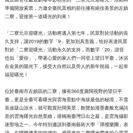
準備開放索票，力邀全臺民眾相約前往擁有絕佳美景的左鎮
二寮，迎接第一道曙光的到來！
「二寮元旦迎曙光」活動將邁入第七年，民眾對於活動的長
久支持，讓2019的數字「9」更加別具意義，恰好表達民眾
對於「二寮迎曙光」活動永久的支持，而數字「20」諧音
也似「愛你」，帶著心愛的家人們一同登上望日平臺，沐浴
在金黃的陽光下，接受大自然以及旁人的新年祝福，一起幸
福迎曙光！
位於臺南市左鎮區的二寮，擁有360度廣闊視野的望日平
臺，更是全臺可看曙光與雲海景點中海拔最低的秘境，不需
長途跋山涉水，就可觀賞壯闊美景，飽覽如潑墨畫般充滿詩
意的雲海曙光自然景緻，堪稱南臺灣日出之最，是雲海攝影
迷聖地之一。今年特別邀請到臺南藝術大學「彈撥樂團」表
演，在國樂優美的旋律中，感受來自二寮曙光帶來的心靈震