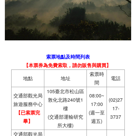
索票地點及時間列表
【本票券為免費索取，請勿販售與購買】
索票時
地點
地址
電話
間
105臺北市松山區
交通部觀光局
08:00~
敦化北路240號1
(02)27
旅遊服務中心
17:00
樓
17-
【已索票完
(週一至
(交通部運輸研究
3737
畢】
週五)
所大樓)
交通部觀光局