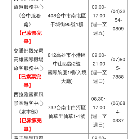
旅遊服務中心
09:00-
(04)22
《台中服務
408台中市南屯區
17:00
54-
處》
干城街95號1樓
(週一至
0809
【已索票完
週五)
畢】
交通部觀光局
812高雄市小港區
09:00-
高雄國際機場
(07)80
中山四路2號
21:00
旅客服務中心
5-
國際航廈1樓(入境
(週一至
【已索票完
7888
大廳)
週日)
畢】
西拉雅國家風
08:30~
景區遊客中心
(06)68
732台南市白河區
17:00
《處本部》
4-
仙草里仙草1-1號
(週一至
【已索票完
0337
週日)
畢】
關子嶺嶺頂資
09:00-