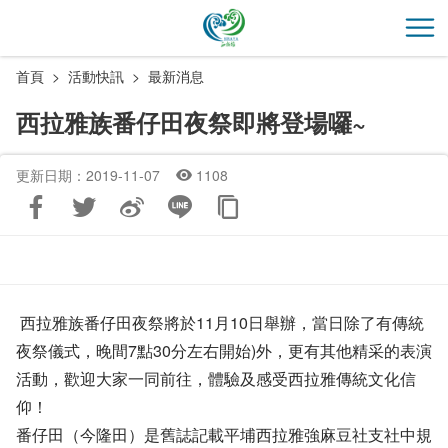
跳
到
開
主
首頁
活動快訊
最新消息
要
內
西拉雅族番仔田夜祭即將登場囉~
容
區
更新日期：2019-11-07
1108
塊
西拉雅族番仔田夜祭將於11月10日舉辦，當日除了有傳統
夜祭儀式，晚間7點30分左右開始)外，更有其他精采的表演
活動，歡迎大家一同前往，體驗及感受西拉雅傳統文化信
仰！
番仔田（今隆田）是舊誌記載平埔西拉雅強麻豆社支社中規