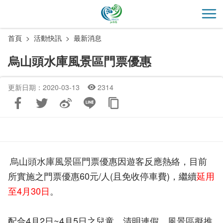
跳
到
開
主
首頁
活動快訊
最新消息
要
內
烏山頭水庫風景區門票優惠
容
區
更新日期：2020-03-13
2314
塊
烏山頭水庫風景區門票優惠因遊客反應熱絡，目前
所實施之門票優惠60元/人(且免收停車費)，繼續
延用
至4月30日
。
配合4月2日~4月5日之兒童、清明連假，風景區擬推