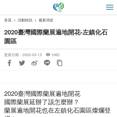
跳
到
開
主
首頁
活動快訊
最新消息
要
內
2020臺灣國際蘭展遍地開花-左鎮化石
容
園區
區
塊
更新日期：2020-03-13
1062
2020臺灣國際蘭展遍地開花
國際蘭展延辦了該怎麼辦？
蘭展遍地開花也在左鎮化石園區燦爛登