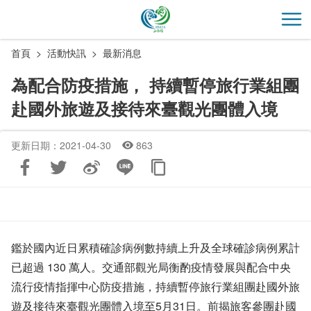
跳
到
開
主
首頁
活動快訊
最新消息
要
內
為配合防疫措施， 持續暫停旅行業組團
容
赴國外旅遊及接待來臺觀光團體入境
區
塊
更新日期：2021-04-30
863
鑑於國內近日累積確診病例數持續上升及全球確診病例累計
已超過 130 萬人。交通部觀光局衡酌疫情發展與配合中央
流行疫情指揮中心防疫措施，持續暫停旅行業組團赴國外旅
遊及接待來臺觀光團體入境至5月31日。前揭旅客參團赴國