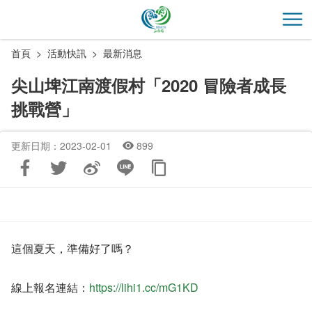
跳
到
開
主
首頁
活動快訊
最新消息
要
內
尖山埤江南渡假村「2020 冒險者成長
容
挑戰營」
區
塊
更新日期：2023-02-01
899
這個夏天，準備好了嗎？
線上報名連結：
https://lihi1.cc/mG1KD