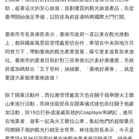
助，趁著這次的安心旅遊，規劃優質的觀光旅遊產品，先從
臺灣開始做足準備，以防疫為前提適時將國際大門打開。
臺南市市長黃偉哲表示，臺南市政府一直以來在觀光推動
上，都與國家風景區管理處密切合作，希望在中央與地方共
同努力下，帶動臺南的觀光產業發展，吸引更多遊客前來遊
玩。臺南市的業者目前針對三倍券推出許多好康優惠，市政
府還加碼祭出「五子登科」抽抽樂、「臺南好康券」，就是
要讓大家都來臺南旅遊！
除了開幕活動外，西拉雅管理處當天也在關子嶺舉辦火王爺
山車巡行活動，而林佳龍部長在開幕儀式後也前往關子嶺參
加活動，與15位打扮成漫威英雄的Cosplayer和網紅，連同
在地業者、遊客一起為火王爺拉山車，集結他們的超能量共
同將關子嶺的觀光行銷至全世界。林佳龍部長表示，今天是
要實現4月26日與西拉雅在地觀光業者座談時承諾，特地來