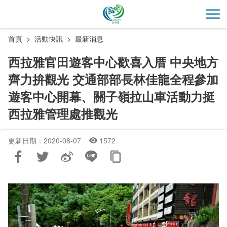
跳
到
開
主
首頁
活動快訊
最新消息
要
內
西拉雅官田遊客中心歡喜入厝 中央地方
容
齊力拚觀光 交通部部長林佳龍全程參加
區
塊
遊客中心開幕、關子嶺拉山車活動力挺
西拉雅管理處推觀光
更新日期：2020-08-07
1572