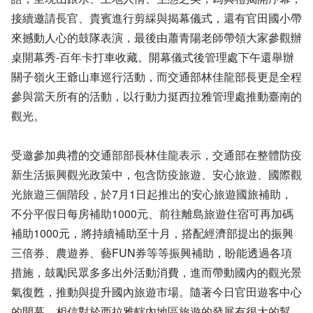
接續邀請長官、貴賓進行剪綵與揭幕儀式，還有官田國小帶
來撼動人心的鼓隊表演，最後由蕭青陽老師帶領大家參觀辦
桌開幕秀-百年卡打車收藏。開幕儀式後管理處下午還舉辦
關子嶺火王爺山車巡行活動，而交通部林佳龍部長更是全程
參與當天所有的活動，以行動力挺西拉雅管理處推動臺南的
觀光。
受邀參加典禮的交通部部長林佳龍表示，交通部在整體防疫
新生活振興觀光政策中，包含防疫旅遊、安心旅遊、國際觀
光旅遊三個階段，於7月1日起推出的安心旅遊國旅補助，
不分平假日每房補助1000元、前往離島旅遊住宿可再加碼
補助1000元，將持續補助至十月，搭配經濟部提出的振興
三倍券、農遊券、藝FUN券等等振興補助，盼能透過各項
措施，鼓勵民眾多多出外活動消費，進而帶動國內的觀光景
氣復甦，推動與提升國內旅遊市場。隨著今日官田遊客中心
的開幕，相信對於西拉雅轄內地區旅遊的發展有很大的幫