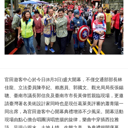
官田遊客中心於今日(8月3日)盛大開幕，不僅交通部部長林
佳龍、立法委員陳亭妃、賴惠員、郭國文、觀光局局長張錫
聰、臺南市議長郭信良及臺南市市長黃偉哲親臨現場，更邀
請臺灣著名美術設計家同時也是現任葛萊美評審的蕭青陽一
同出席，為官田遊客中心開幕典禮增添不少風采。開幕活動
現場由點心擔合唱團演唱悠揚的旋律，樂曲中穿插西拉雅
語，呈現山跟水、土地人情、生態之美，為典禮揭開序幕，