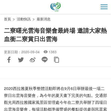
跳
到
開
主
首頁
活動快訊
最新消息
要
內
二寮曙光雲海音樂會最終場 邀請大家熱
容
血衝二寮賞日出雲海
區
塊
更新日期：2020-09-04
1383
2020西拉雅夏秋季整體活動即將在9月6日舉辦最後一場二
寮日出雲海音樂會，為今年的夏天畫下完美的句點。交通部
觀光局西拉雅國家風景區管理處今年在二寮共舉辦了四場日
出雲海音樂會，每場活動都準備豐盛的餐點提供參與民眾索