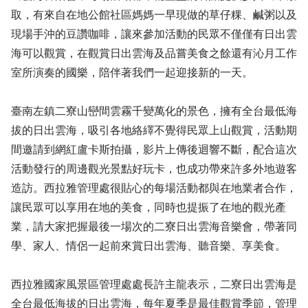
取，有來自在地公館社區媽媽一早現做的草仔粿、鹹粥以及
現場手沖的豆讚咖啡，讓來參加活動的民眾不僅僅有日出雲
海可以觀賞，在觀賞日出雲海及品嘗美食之餘還有沁月工作
室所演奏的國樂，陪伴著我們一起迎接新的一天。
臺南左鎮二寮山巒間雲霧千變萬化的景色，擁有全台最低海
拔的日出雲海，吸引各地絡繹不覺得民眾上山觀賞，活動期
間邀請到網紅盧卡斯拍攝，影片上傳後迴響不斷，配合這次
活動發行的周邊觀光景點好玩卡，也成功帶來許多外地遊客
造訪。西拉雅管理處很貼心的每場活動都與在地業者合作，
讓民眾可以享用在地的美食，同時也提振了在地的觀光產
業，請大家把握最後一場次的二寮日出雲海音樂會，帶著同
學、家人、情侶一起前來賞日出雲海、聽音樂、享美食。
西拉雅國家風景區管理處處長許主龍表示，二寮日出雲海是
全台最低海拔的日出雲海，每年夏季是最佳觀賞季節，管理