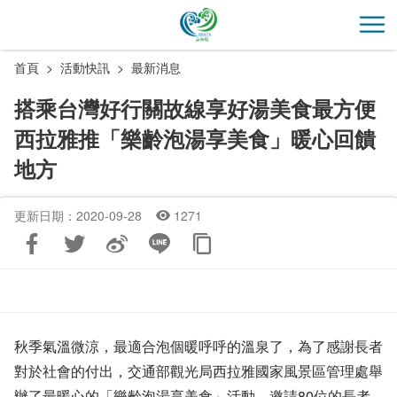
跳
到
開
主
首頁
活動快訊
最新消息
要
內
搭乘台灣好行關故線享好湯美食最方便
容
西拉雅推「樂齡泡湯享美食」暖心回饋
區
塊
地方
更新日期：2020-09-28
1271
秋季氣溫微涼，最適合泡個暖呼呼的溫泉了，為了感謝長者
對於社會的付出，交通部觀光局西拉雅國家風景區管理處舉
辦了最暖心的「樂齡泡湯享美食」活動，邀請80位的長者