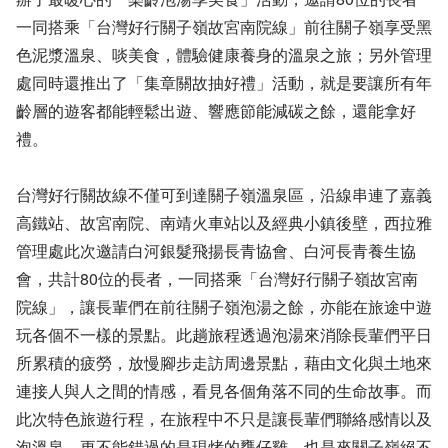
一同搭乘「台灣好行關子嶺故宮南院線」前往關子嶺享受黑
色泥漿溫泉、啖美食，體驗健康養身的溫泉之旅；另外管理
處同時還推出了「集章關故抽好禮」活動，就是要讓所有年
齡層的遊客都能輕鬆出遊、響應節能減碳之餘，還能拿好
禮。
台灣好行關故線不僅可到達關子嶺溫泉區，沿線串連了嘉義
高鐵站、故宮南院、南靖火車站以及經典小鎮後壁，西拉雅
管理處此次邀請白河銀髮飛揚長青協會、白河長青養生協
會，共計80位的長者，一同搭乘「台灣好行關子嶺故宮南
院線」，讓長輩們在前往關子嶺泡湯之餘，亦能在旅途中遊
玩各個不一樣的景點。此趟旅程透過泡湯來消除長輩們平日
所累積的疲勞，放慢腳步走訪周邊景點，藉由文化與土地來
連接人與人之間的情感，看見各個角落不同的生命故事。而
此次特色旅遊行程，在旅程中不只是讓長輩們聯絡感情以及
泡溫泉，更不能錯過的是現烤的甕仔雞，也是來關子嶺絕不