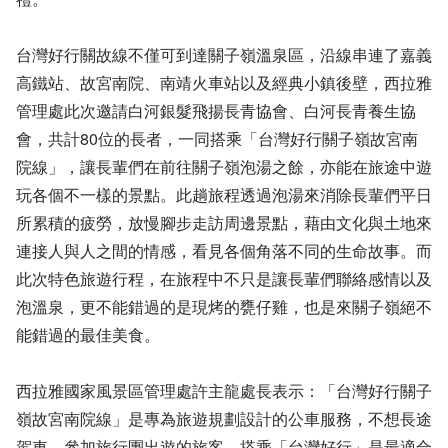
台灣好行關故線不僅可到達關子嶺溫泉區，沿線串連了嘉義
高鐵站、故宮南院、南靖火車站以及經典小鎮後壁，西拉雅
管理處此次邀請白河銀髮飛揚長青協會、白河長青養生協
會，共計80位的長者，一同搭乘「台灣好行關子嶺故宮南
院線」，讓長輩們在前往關子嶺泡湯之餘，亦能在旅途中遊
玩各個不一樣的景點。此趟旅程透過泡湯來消除長輩們平日
所累積的疲勞，放慢腳步走訪周邊景點，藉由文化與土地來
連接人與人之間的情感，看見各個角落不同的生命故事。而
此次特色旅遊行程，在旅程中不只是讓長輩們聯絡感情以及
泡溫泉，更不能錯過的是現烤的甕仔雞，也是來關子嶺絕不
能錯過的最佳美食。
西拉雅國家風景區管理處許主龍處長表示：「台灣好行關子
嶺故宮南院線」是專為旅遊規劃設計的公車服務，不想長途
駕車、參加旅行團出遊的旅客，搭乘「台灣好行」是最適合