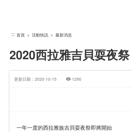
跳
到
主
要
內
:::
首頁
活動快訊
最新消息
容
區
2020西拉雅吉貝耍夜祭
塊
更新日期：2020-10-15
1290
一年一度的西拉雅族吉貝耍夜祭即將開始