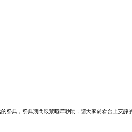
話的祭典，祭典期間嚴禁喧嘩吵鬧，請大家於看台上安靜