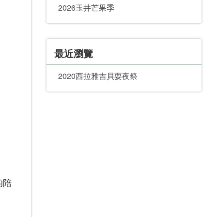
2026玉井芒果季
最近瀏覽
2020西拉雅吉貝耍夜祭
的陪