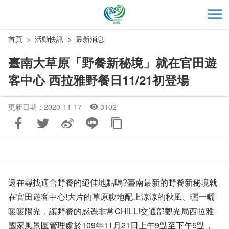
跳
到
開
主
首頁
活動快訊
最新消息
要
內
臺南大草原「野餐新秘境」就在官田遊
容
客中心 西拉雅野餐日11/21初登場
區
塊
更新日期：2020-11-17
3102
還在尋找適合野餐的絕佳地點嗎?臺南最新的野餐新秘境就
在官田遊客中心!大片的草原腹地配上涼涼的秋風、曬一曬
暖暖陽光，讓野餐的感覺非常CHILL!交通部觀光局西拉雅
國家風景區管理處於109年11月21日上午9點至下午5點，