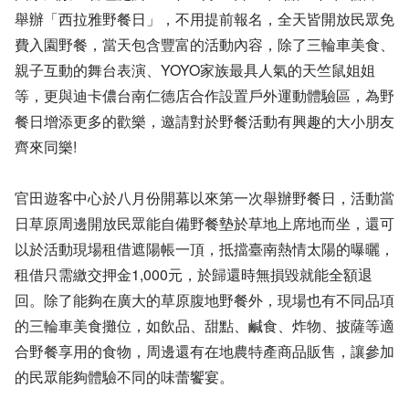
舉辦「西拉雅野餐日」，不用提前報名，全天皆開放民眾免
費入園野餐，當天包含豐富的活動內容，除了三輪車美食、
親子互動的舞台表演、YOYO家族最具人氣的天竺鼠姐姐
等，更與迪卡儂台南仁德店合作設置戶外運動體驗區，為野
餐日增添更多的歡樂，邀請對於野餐活動有興趣的大小朋友
齊來同樂!
官田遊客中心於八月份開幕以來第一次舉辦野餐日，活動當
日草原周邊開放民眾能自備野餐墊於草地上席地而坐，還可
以於活動現場租借遮陽帳一頂，抵擋臺南熱情太陽的曝曬，
租借只需繳交押金1,000元，於歸還時無損毀就能全額退
回。除了能夠在廣大的草原腹地野餐外，現場也有不同品項
的三輪車美食攤位，如飲品、甜點、鹹食、炸物、披薩等適
合野餐享用的食物，周邊還有在地農特產商品販售，讓參加
的民眾能夠體驗不同的味蕾饗宴。