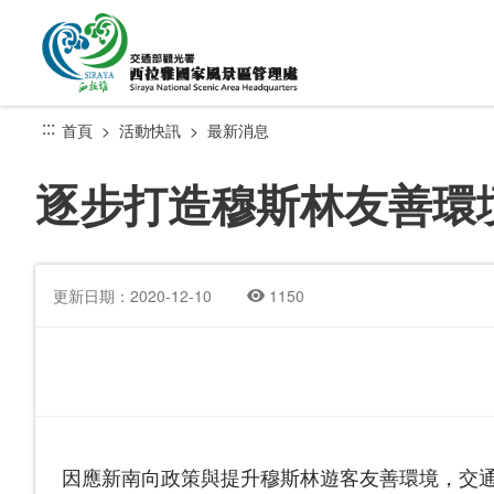
跳
到
主
要
內
:::
首頁
活動快訊
最新消息
容
區
逐步打造穆斯林友善環
塊
更新日期：2020-12-10
1150
因應新南向政策與提升穆斯林遊客友善環境，交通