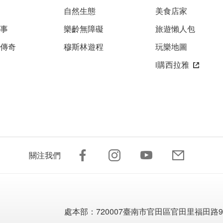
自然生態
美食店家
故事
樂齡無障礙
旅遊懶人包
雅傳奇
穆斯林遊程
玩樂地圖
i購西拉雅
關注我們
處本部：
720007臺南市官田區官田里福田路9