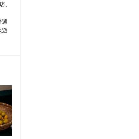
店、
好選
旅遊