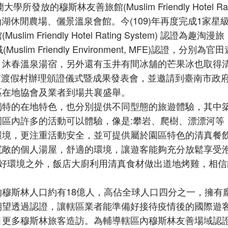
的穆斯林友善旅館(Muslim Friendly Hotel Rat
、仙湖休閒農場、儷景溫泉會館。今(109)年再度完成1家星
riendly Hotel Rating System) 認證為趣淘漫
 Friendly Environment, MFE)認證，分別為官
、沐春溫泉湯宿，另外還有玉井有間冰舖的芒果冰也取得
江南渡假村辦理頒證儀式暨成果發表會，並邀請到臺南市政
區在地協會及業者到場共襄盛舉。
獨特的在地特色，也分別提供不同型態的旅遊體驗，其中
區內許多的活動可以體驗，像是:攀岩、爬樹、漂漂河等
境，更注重活動安全，並可提供屬於園區特色的清真餐飲;
寬敞的個人湯屋，舒適的環境，讓遊客能夠充分放鬆享受
的好環境之外，飯店大廚利用清真食材做出道地烤雞，相信
穆斯林人口約有18億人，高佔全球人口四分之一，擁有
期望透過認證，讓轄區業者能準備好接待疫情後的國際遊
引更多穆斯林旅客造訪。為輔導轄區內穆斯林友善場域認