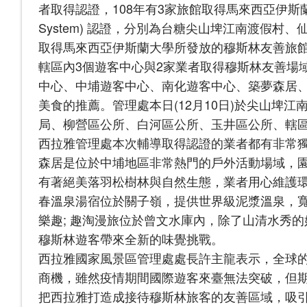
者取得認證，108年有3家旅館取得馬來西亞伊斯蘭大學所發放
System) 認證，分別為台糖尖山埤江南渡假村
取得馬來西亞伊斯蘭大學所發放的穆斯林友善旅館(Muslim F
轄區內3個遊客中心與2家業者取得穆斯林友善場域(Muslim
中心、中埔遊客中心、南化遊客中心、築夢森居
美食的推薦。管理處本日(12月10日)於尖山埤
局、柳營區公所、白河區公所、玉井區公所、轄
西拉雅管理處本次輔導取得認證的業者都有非常
森居是位於中埔地區非常熱門的戶外活動場域，園
有著絕美落羽松樹林與自然生態，業者用心維護環
春溫泉湯宿位於關子嶺，提供世界級泥漿溫泉，
樂趣; 趣淘漫旅位於曾文水庫內，除了山清水秀
穆斯林遊客帶來全新的味覺挑戰。
西拉雅國家風景區管理處處長許主龍表示，全球的
商機，雖然疫情期間國際遊客來臺無法突破，但
把西拉雅打造成接待穆斯林旅客的友善區域，吸