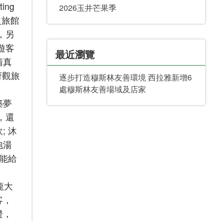
ing
2026玉井芒果季
級旅館
旅，另
田遊客
最近瀏覽
清真
府觀旅
逐步打造穆斯林友善環境 西拉雅新增6
處穆斯林友善場域及店家
築夢
，還
 沐
泡湯
能給
龐大
客，
證，