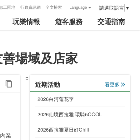
請選取語言
▼
志工園地
行政資訊網
全文檢索
Language
玩樂情報
遊客服務
交通指南
友善場域及店家
:::
近期活動
看更多
2026白河蓮花季
2026仙境西拉雅 環騎5COOL
2026西拉雅夏日好Chill
區內業